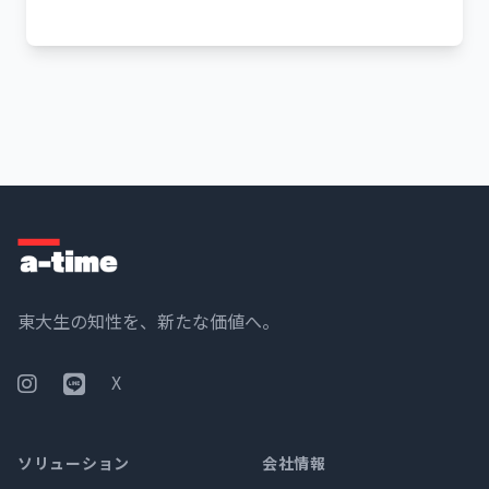
東大生の知性を、新たな価値へ。
Instagram
Official LINE
X
X
ソリューション
会社情報